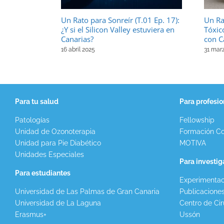
Un Rato para Sonreír (T.01 Ep. 17):
Un Ra
¿Y si el Silicon Valley estuviera en
Tóxic
Canarias?
con C
16 abril 2025
31 mar
Para tu salud
Para profesio
Patologías
Fellowship
Unidad de Ozonoterapia
Formación Co
Unidad para Pie Diabético
MOTIVA
Unidades Especiales
Para investi
Para estudiantes
Experimentac
Universidad de Las Palmas de Gran Canaria
Publicacione
Universidad de La Laguna
Centro de Cir
Erasmus+
Ussón