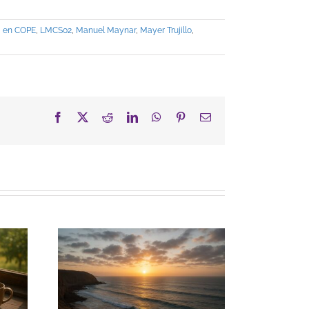
a en COPE
,
LMCS02
,
Manuel Maynar
,
Mayer Trujillo
,
Facebook
X
Reddit
LinkedIn
WhatsApp
Pinterest
Correo
electrónico