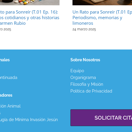
to para Sonreír (T.01 Ep. 16):
Un Rato para Sonreír (T.01 Ep
os cotidianos y otras historias
Periodismo, memorias y
armen Rubio
limoneros
zo 2025
24 marzo 2025
nales
Sobre Nosotros
Equipo
ntinuada
Organigrama
Filosofía y Misión
Política de Privacidad
gadores
ión Animal
s
SOLICITAR CIT
ugía de Mínima Invasión Jesún