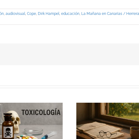
ón
,
audiovisual
,
Cope
,
Dirk Hampel
,
educación
,
La Mañana en Canarias / Herrer