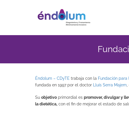
Saltar
al
contenido
Fundació
Éndolum – CDyTE
trabaja con la
Fundación para l
fundada en 1997 por el doctor
Lluís Serra Majem
,
Su
objetivo
primordial es
promover, divulgar y ll
la dietética,
con el fin de mejorar el estado de sa