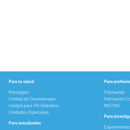
Para tu salud
Para profesio
Patologías
Fellowship
Unidad de Ozonoterapia
Formación Co
Unidad para Pie Diabético
MOTIVA
Unidades Especiales
Para investi
Para estudiantes
Experimentac