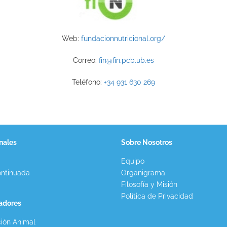
Web:
fundacionnutricional.org/
Correo:
fin@fin.pcb.ub.es
Teléfono:
+34 931 630 269
nales
Sobre Nosotros
Equipo
ntinuada
Organigrama
Filosofía y Misión
Política de Privacidad
gadores
ión Animal