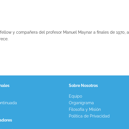
o fellow y compañera del profesor Manuel Maynar a finales de 1970, 
rece.
nales
Sobre Nosotros
Equipo
ntinuada
Organigrama
Filosofía y Misión
Política de Privacidad
gadores