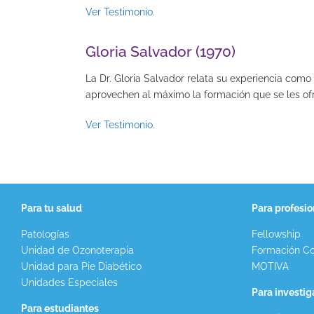
Ver Testimonio.
Gloria Salvador (1970)
La Dr. Gloria Salvador relata su experiencia com
aprovechen al máximo la formación que se les of
Ver Testimonio.
Para tu salud
Para profesio
Patologías
Fellowship
Unidad de Ozonoterapia
Formación Co
Unidad para Pie Diabético
MOTIVA
Unidades Especiales
Para investi
Para estudiantes