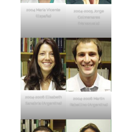
2004 Maria Vicente
2004-2005 Jorge
(España)
Colmenares
(Venezuela)
2004-2006 Elisabeth
2004-2006 Martin
Sanabria (Argentina)
Rabellino (Argentina)