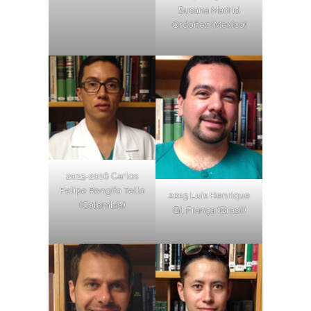
Susana Madrid
Ordóñez (Mexico)
2015-2016 Carlos
Felipe Rengifo Tello
2015 Luis Henrique
(Colombia)
Gil França (Brasil)