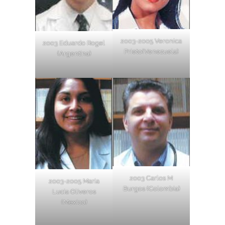
2003-2005 Veronica
2003 Eduardo Rogel
Prieto(Venezuela)
(Argentina)
2003 Carlos M
2003-2005 Maria
Burgos (Colombia)
Lucia Oliveros
(Mexico)