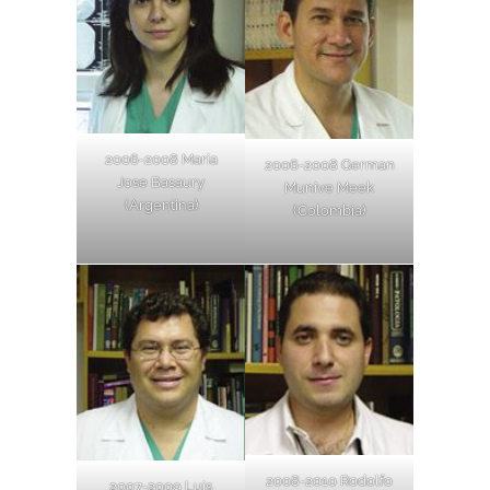
2006-2008 Maria
2006-2008 German
Jose Basaury
Munive Meek
(Argentina)
(Colombia)
2008-2010 Rodolfo
2007-2009 Luis