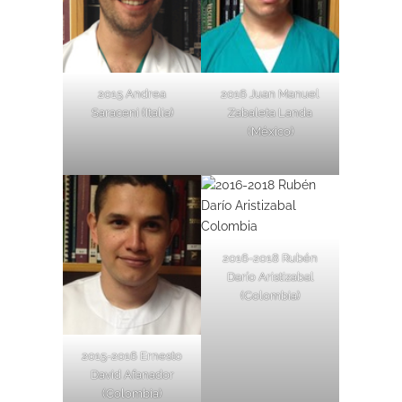
2015 Andrea
2016 Juan Manuel
Saraceni (Italia)
Zabaleta Landa
(México)
2016-2018 Rubén
Darío Aristizabal
(Colombia)
2015-2016 Ernesto
David Afanador
(Colombia)