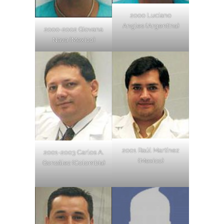
2000 Luciano
Angles (Argentina)
2000-2002 Giovana
Nava (Mexico)
2001 Raúl Martínez
2001-2003 Carlos A.
(Mexico)
González (Colombia)