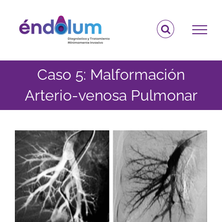
Saltar
al
contenido
Caso 5: Malformación
Arterio-venosa Pulmonar
Ver
imagen
más
grande