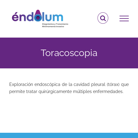
Saltar
al
contenido
Toracoscopia
Exploración endoscópica de la cavidad pleural (tórax) que
permite tratar quirúrgicamente múltiples enfermedades.