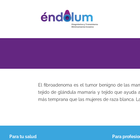
Saltar
al
contenido
El fibroadenoma es el tumor benigno de las 
tejido de glándula mamaria y tejido que ayuda 
más temprana que las mujeres de raza blanca. L
Para tu salud
Para profesio