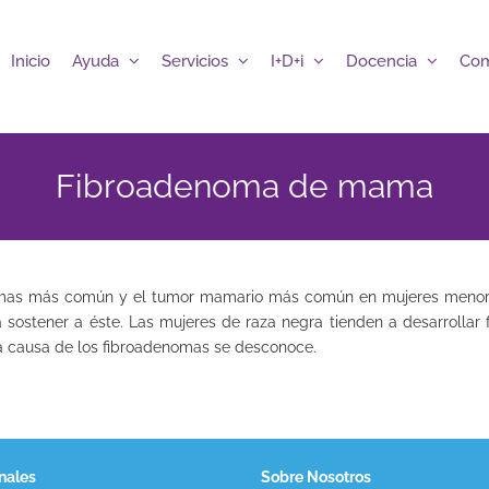
Inicio
Ayuda
Servicios
I+D+i
Docencia
Com
Fibroadenoma de mama
mamas más común y el tumor mamario más común en mujeres menor
a sostener a éste. Las mujeres de raza negra tienden a desarrolla
a causa de los fibroadenomas se desconoce.
nales
Sobre Nosotros